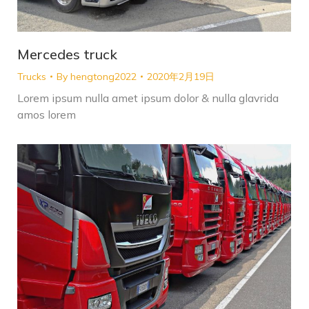
Mercedes truck
Trucks
By
hengtong2022
2020年2月19日
Lorem ipsum nulla amet ipsum dolor & nulla glavrida
amos lorem