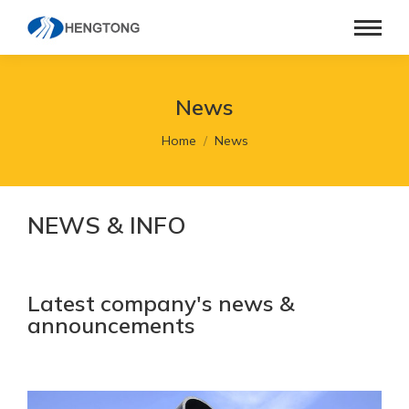
News
You are here:
Home
News
NEWS & INFO
Latest company's news &
announcements