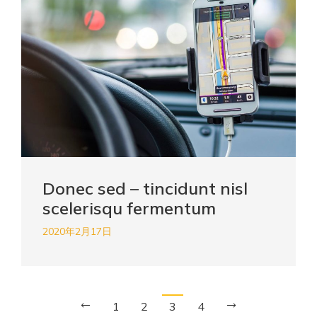
Donec sed – tincidunt nisl
scelerisqu fermentum
2020年2月17日
1
2
3
4